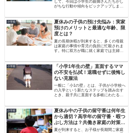
して、今回は小学生の親御さんたちがし
がちな行動や傾向をピックアップしまし
た。この内容を頭に入れておけば、ご自
身も無意識に陥る可能性があるかもしれ
ませんし、事前に気づいて対策を講じる
夏休みの子供の預け先悩み：実家
小学校
ことも可能です。様々な親...
預けのメリットと最適な年齢、限
度とは？
夏の長期休暇が到来すると、多くの母親
は家庭の事情や育児の負担に忙殺されま
す。特に双方が職に就く家庭では主婦の
負担増で対応が難しくなりがちです。
様々な託児オプションを探るお母さん方
も多いでしょう。中でも親元への子ども
「小学1年生の壁」直面するママ
小学校
の預け入れは、安心感があっ...
の不安を払拭！退職せずに後悔し
ない克服法
一般に「小1の壁」とは、子供が小学校へ
の入学という新たなステップを踏み出す
とき、親子共に直面する多岐にわたる変
容や挑戦のことを言います。特に重要な
点を話すならば、子供たちが小学校に進
むと、それまで幼稚園や保育園の時代に
夏休み中の子供の留守番は何年生
小学校
は比較的うまくいってい...
から適切？高学年の留守番・暇つ
ぶし方法は？共働き家庭の対策
も！
夏が到来すると、お子様が長期間ご家庭