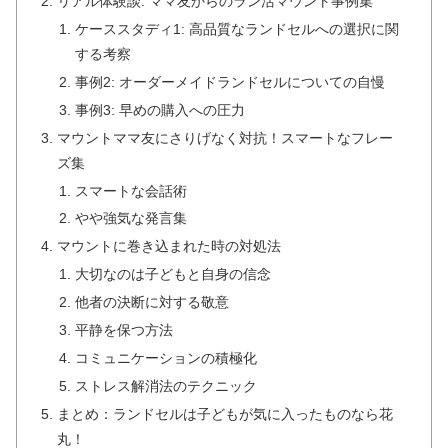
リアル体験談: ママ友からのラン活マウント事例集
ケーススタディ1: 高品質なランドセルへの選択に関
する考察
事例2: オーダーメイドランドセルについての自慢
事例3: 早めの購入への圧力
マウントママ友にさりげなく対抗！スマートなフレー
ズ集
スマートな会話術
やや強気な発言集
マウントに巻き込まれた時の対処法
大切なのは子どもと自身の信念
他者の決断に対する敬意
平静を保つ方法
コミュニケーションの積極化
ストレス解消法のテクニック
まとめ：ランドセルは子どもが気に入ったものなら花
丸！