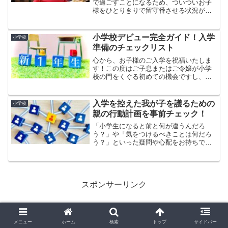
で過ごすことになるため、ついついお子
様をひとりきりで留守番させる状況が生
じがちです。たとえば、小学校の高学年
にもなれば、親不在のときに自宅でひと
りで時間を潰すことが可能なお子様も増
小学校デビュー完全ガイド！入学
小学校
えてきます。共働きの家庭...
準備のチェックリスト
心から、お子様のご入学を祝福いたしま
す！この度はご子息またはご令嬢が小学
校の門をくぐる初めての機会ですし、も
しご長男やご長女であれば、あなた自身
も「小学校児童の保護者」として新しい
役割を迎えることでしょう。確かに、保
入学を控えた我が子を護るための
小学校
育園や幼稚園への入園は大...
親の行動計画を事前チェック！
「小学生になると前と何が違うんだろ
う？」や「気をつけるべきことは何だろ
う？」といった疑問や心配をお持ちでは
ないでしょうか？このテキストでは、小
学校への入学を控える子供を持つ親とし
て、どのような点で不安を感じる可能性
があるのか、またその不安を...
スポンサーリンク
メニュー
ホーム
検索
トップ
サイドバー