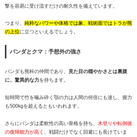
撃を容易に受け流すだけの耐久性を備えています。
つまり、
純粋なパワーや体格では象、戦術面ではトラが熊
の上位
に立つといえるでしょう。
パンダとクマ：予想外の強さ
パンダも熊科の仲間であり、
見た目の穏やかさとは裏腹
に、驚異的な力
を持ちます。
短時間で竹を噛み砕く顎の力は人間の何倍にも達し、握力
も500kgを超えるともいわれます。
さらにパンダは柔軟性の高い骨格を持ち、
木登りや転倒後
の復帰能力が高く
、戦闘だけでなく回避にも長けていま