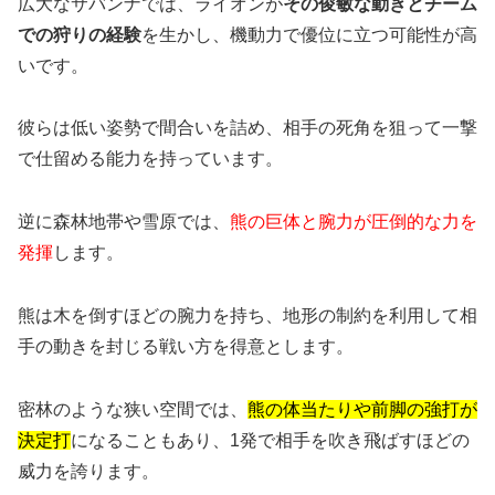
広大なサバンナでは、ライオンが
その俊敏な動きとチーム
での狩りの経験
を生かし、機動力で優位に立つ可能性が高
いです。
彼らは低い姿勢で間合いを詰め、相手の死角を狙って一撃
で仕留める能力を持っています。
逆に森林地帯や雪原では、
熊の巨体と腕力が圧倒的な力を
発揮
します。
熊は木を倒すほどの腕力を持ち、地形の制約を利用して相
手の動きを封じる戦い方を得意とします。
密林のような狭い空間では、
熊の体当たりや前脚の強打が
決定打
になることもあり、1発で相手を吹き飛ばすほどの
威力を誇ります。