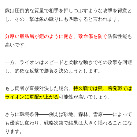
熊は圧倒的な質量で相手を押しつぶすような攻撃を得意と
し、その一撃は象の蹴りにも匹敵すると言われます。
分厚い脂肪層が鎧のように働き、致命傷を防ぐ
防御性能も
高いです。
一方、ライオンはスピードと柔軟な動きでその攻撃を回避
し、的確な反撃で勝負を決めようとします。
もし両者が直接対決した場合、
持久戦では熊、瞬発戦では
ライオンに軍配が上がる
可能性が高いでしょう。
さらに環境条件――例えば砂地、森林、雪原――によって
も優劣は変わり、戦略次第で結果は大きく揺れることにな
ります。