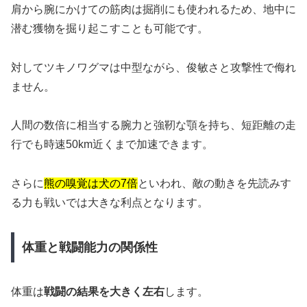
肩から腕にかけての筋肉は掘削にも使われるため、地中に
潜む獲物を掘り起こすことも可能です。
対してツキノワグマは中型ながら、俊敏さと攻撃性で侮れ
ません。
人間の数倍に相当する腕力と強靭な顎を持ち、短距離の走
行でも時速50km近くまで加速できます。
さらに
熊の嗅覚は犬の7倍
といわれ、敵の動きを先読みす
る力も戦いでは大きな利点となります。
体重と戦闘能力の関係性
体重は
戦闘の結果を大きく左右
します。