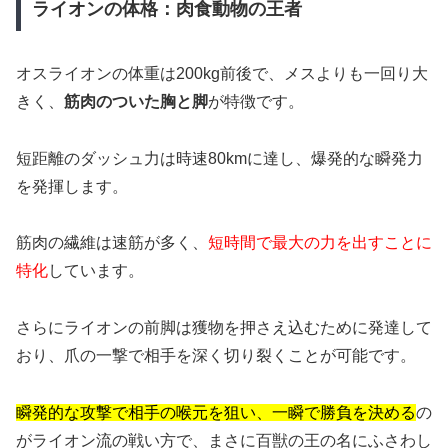
ライオンの体格：肉食動物の王者
オスライオンの体重は200kg前後で、メスよりも一回り大
きく、
筋肉のついた胸と脚
が特徴です。
短距離のダッシュ力は時速80kmに達し、爆発的な瞬発力
を発揮します。
筋肉の繊維は速筋が多く、
短時間で最大の力を出すことに
特化
しています。
さらにライオンの前脚は獲物を押さえ込むために発達して
おり、爪の一撃で相手を深く切り裂くことが可能です。
瞬発的な攻撃で相手の喉元を狙い、一瞬で勝負を決める
の
がライオン流の戦い方で、まさに百獣の王の名にふさわし