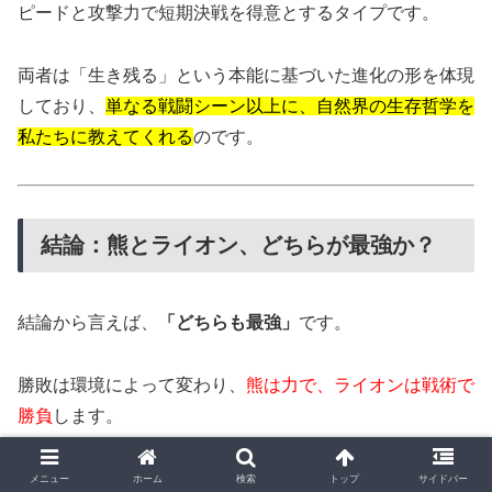
ピードと攻撃力で短期決戦を得意とするタイプです。
両者は「生き残る」という本能に基づいた進化の形を体現
しており、
単なる戦闘シーン以上に、自然界の生存哲学を
私たちに教えてくれる
のです。
結論：熊とライオン、どちらが最強か？
結論から言えば、
「どちらも最強」
です。
勝敗は環境によって変わり、
熊は力で、ライオンは戦術で
勝負
します。
それぞれが自分の生態系で最も適した生存戦略を持つた
メニュー
ホーム
検索
トップ
サイドバー