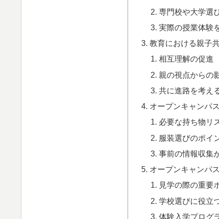
専門校や大学選
実際の授業体験
教育における親子
相互理解の促進
親の視点からの
共に進路を考え
オープンキャンパ
必要な持ち物リ
服装選びのポイ
事前の情報収集
オープンキャンパ
見学の際の重要
学校選びに役立
体験入学プログ