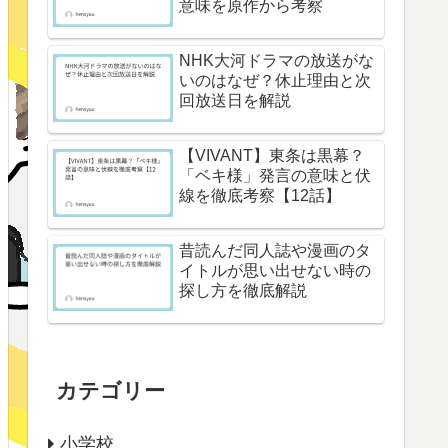
意味を原作から考察
NHK大河ドラマの放送がな
いのはなぜ？休止理由と次
回放送日を解説
【VIVANT】東条は黒幕？
「ベキ様」発言の意味と伏
線を徹底考察【12話】
昔読んだ同人誌や漫画のタ
イトルが思い出せない時の
探し方を徹底解説
カテゴリー
小学校