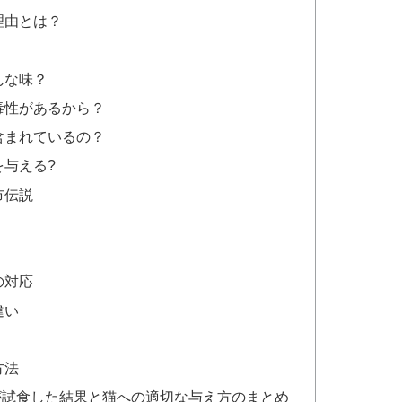
理由とは？
んな味？
毒性があるから？
含まれているの？
与える?
市伝説
の対応
違い
方法
が試食した結果と猫への適切な与え方のまとめ