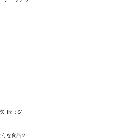
次
ような食品？