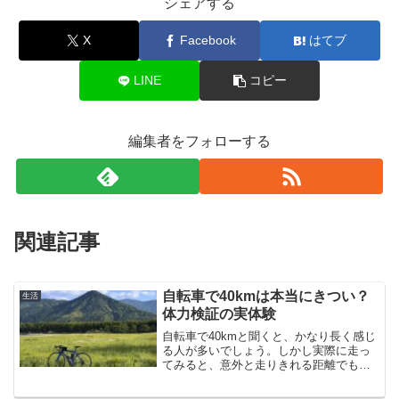
シェアする
X
Facebook
はてブ
LINE
コピー
編集者をフォローする
関連記事
自転車で40kmは本当にきつい？
生活
体力検証の実体験
自転車で40kmと聞くと、かなり長く感じ
る人が多いでしょう。しかし実際に走っ
てみると、意外と走りきれる距離でもあ
ります。最初の数キロは軽快に進めて
も、後半になると足やお尻に疲労を感