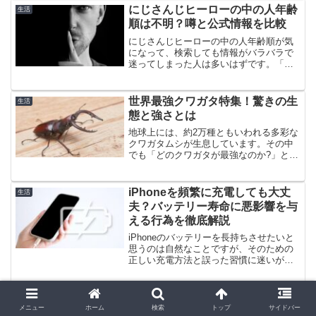
じ、距離の長さを実感するものです。そ
にじさんじヒーローの中の人年齢
生活
れでも風を受けて走る爽快...
順は不明？噂と公式情報を比較
にじさんじヒーローの中の人年齢順が気
になって、検索しても情報がバラバラで
迷ってしまった人は多いはずです。「結
局どこまでが本当なのか」「噂だけで判
断していいのか」と感じるのは、とても
自然なことです。僕もこうした話題を調
世界最強クワガタ特集！驚きの生
生活
べるときは、盛り上がって...
態と強さとは
地球上には、約2万種ともいわれる多彩な
クワガタムシが生息しています。その中
でも「どのクワガタが最強なのか?」とい
う議論は、昆虫好きの永遠のテーマで
す。強さの基準はサイズだけではなく、
顎力、攻撃性、持久力など総合力が試さ
iPhoneを頻繁に充電しても大丈
生活
れます。この記事では、...
夫？バッテリー寿命に悪影響を与
える行為を徹底解説
iPhoneのバッテリーを長持ちさせたいと
思うのは自然なことですが、そのための
正しい充電方法と誤った習慣に迷いがち
です。そこで、iPhoneのバッテリー劣化
を防ぐために避けるべき充電の仕方をご
提案します。バッテリーの持ちを良くす
冷蔵庫で固いままの桃、美味しく
生活
るための要点...
メニュー
ホーム
検索
トップ
サイドバー
熟成させるコツは？