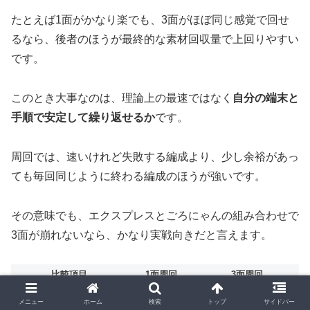
たとえば1面がかなり楽でも、3面がほぼ同じ感覚で回せ
るなら、後者のほうが最終的な素材回収量で上回りやすい
です。
このとき大事なのは、理論上の最速ではなく
自分の端末と
手順で安定して繰り返せるか
です。
周回では、速いけれど失敗する編成より、少し余裕があっ
ても毎回同じように終わる編成のほうが強いです。
その意味でも、エクスプレスとごろにゃんの組み合わせで
3面が崩れないなら、かなり実戦向きだと言えます。
比較項目
1面周回
3面周回
攻略の手軽さ
高い
やや編成条件あり
メニュー
ホーム
検索
トップ
サイドバー