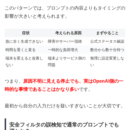
このパターンでは、プロンプトの内容よりもタイミングの
影響が大きいと考えられます。
症状
考えられる原因
まずやること
急に全く生成できない
障害やサーバー混雑
公式ステータス確認
時間を置くと直る
一時的な負荷増大
数分から数十分待つ
端末を変えると改善し
端末よりサービス側の
無理に設定変更しな
ない
問題
い
つまり、
原因不明に見える停止でも、実はOpenAI側の一
時的な事情であることはかなり多い
です。
最初から自分の入力だけを疑いすぎないことが大切です。
安全フィルタの誤検知で通常のプロンプトでも