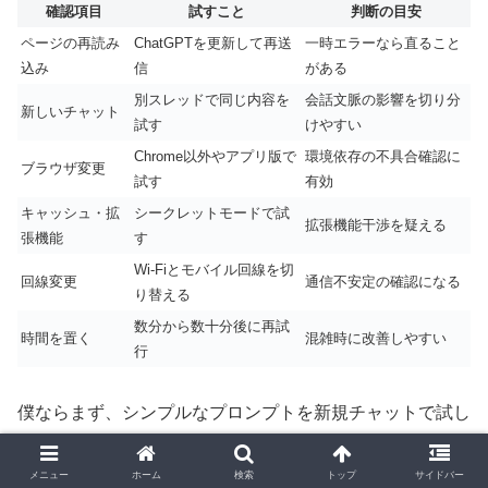
確認項目
試すこと
判断の目安
ページの再読み
ChatGPTを更新して再送
一時エラーなら直ること
込み
信
がある
別スレッドで同じ内容を
会話文脈の影響を切り分
新しいチャット
試す
けやすい
Chrome以外やアプリ版で
環境依存の不具合確認に
ブラウザ変更
試す
有効
キャッシュ・拡
シークレットモードで試
拡張機能干渉を疑える
張機能
す
Wi-Fiとモバイル回線を切
回線変更
通信不安定の確認になる
り替える
数分から数十分後に再試
時間を置く
混雑時に改善しやすい
行
僕ならまず、シンプルなプロンプトを新規チャットで試し
ます。
メニュー
ホーム
検索
トップ
サイドバー