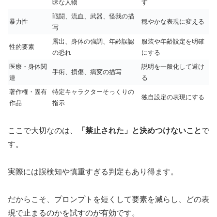
昧な人物
す
戦闘、流血、武器、怪我の描
暴力性
穏やかな表現に変える
写
露出、身体の強調、年齢誤認
服装や年齢設定を明確
性的要素
の恐れ
にする
医療・身体関
説明を一般化して避け
手術、損傷、病変の描写
連
る
著作権・固有
特定キャラクターそっくりの
独自設定の表現にする
作品
指示
ここで大切なのは、
「禁止された」と決めつけないこと
で
す。
実際には誤検知や慎重すぎる判定もあり得ます。
だからこそ、プロンプトを短くして要素を減らし、どの表
現で止まるのかを試すのが有効です。