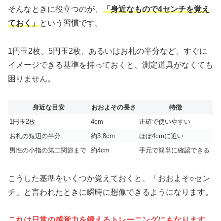
そんなときに役立つのが、
「身近なもので4センチを覚え
ておく」
という習慣です。
1円玉2枚、5円玉2枚、あるいはお札の半分など、すぐに
イメージできる基準を持っておくと、測定道具がなくても
困りません。
身近な目安
おおよその長さ
特徴
1円玉2枚
4cm
正確で使いやすい
お札の短辺の半分
約3.8cm
ほぼ4cmに近い
男性の小指の第二関節まで
約4cm
手元で簡単に確認できる
こうした基準をいくつか覚えておくと、「おおよそ○セン
チ」と言われたときに瞬時に想像できるようになります。
これは日常の感覚力を鍛えるトレーニングにもなります。