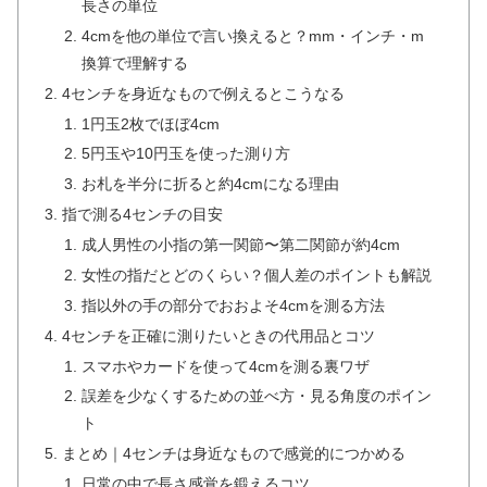
長さの単位
4cmを他の単位で言い換えると？mm・インチ・m
換算で理解する
4センチを身近なもので例えるとこうなる
1円玉2枚でほぼ4cm
5円玉や10円玉を使った測り方
お札を半分に折ると約4cmになる理由
指で測る4センチの目安
成人男性の小指の第一関節〜第二関節が約4cm
女性の指だとどのくらい？個人差のポイントも解説
指以外の手の部分でおおよそ4cmを測る方法
4センチを正確に測りたいときの代用品とコツ
スマホやカードを使って4cmを測る裏ワザ
誤差を少なくするための並べ方・見る角度のポイン
ト
まとめ｜4センチは身近なもので感覚的につかめる
日常の中で長さ感覚を鍛えるコツ