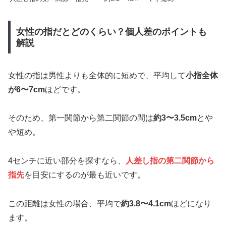
女性の指だとどのくらい？個人差のポイントも
解説
女性の指は男性よりも全体的に短めで、平均して
小指全体
が6〜7cm
ほどです。
そのため、第一関節から第二関節の間は
約3〜3.5cm
とや
や短め。
4センチに近い部分を探すなら、
人差し指の第二関節から
指先
を目安にするのが最も近いです。
この距離は女性の場合、平均で
約3.8〜4.1cm
ほどになり
ます。