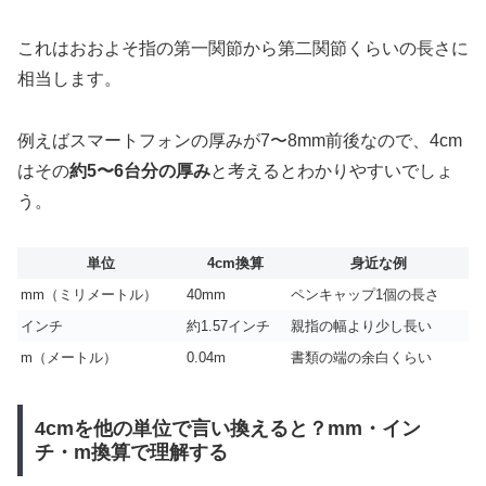
これはおおよそ指の第一関節から第二関節くらいの長さに
相当します。
例えばスマートフォンの厚みが7〜8mm前後なので、4cm
はその
約5〜6台分の厚み
と考えるとわかりやすいでしょ
う。
単位
4cm換算
身近な例
mm（ミリメートル）
40mm
ペンキャップ1個の長さ
インチ
約1.57インチ
親指の幅より少し長い
m（メートル）
0.04m
書類の端の余白くらい
4cmを他の単位で言い換えると？mm・イン
チ・m換算で理解する