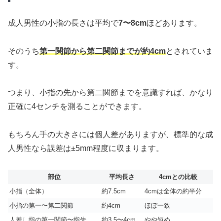
成人男性の小指の長さは平均で
7〜8cm
ほどあります。
そのうち
第一関節から第二関節までが約4cm
とされていま
す。
つまり、小指の先から第二関節までを意識すれば、かなり
正確に4センチを測ることができます。
もちろん手の大きさには個人差がありますが、標準的な成
人男性なら誤差は±5mm程度に収まります。
部位
平均長さ
4cmとの比較
小指（全体）
約7.5cm
4cmは全体の約半分
小指の第一〜第二関節
約4cm
ほぼ一致
人差し指の第一関節〜指先
約3.5〜4cm
やや短め