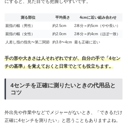
にすると、見た目でも把握しやすいです。
測る部位
平均長さ
4cmに近い組み合わせ
親指の幅（男性）
約2.5cm
2本分＝約5cm（やや長い）
親指の幅（女性）
約2.0cm
2本分＝約4cm（ほぼ一致）
人差し指の指先〜第二関節
約3.8〜4cm
最も正確に近い
手の形や大きさは人それぞれですが、自分の手で「4セン
チの基準」を覚えておくと日常でとても役立ちます。
4センチを正確に測りたいときの代用品と
コツ
外出先や作業中などでメジャーがないとき、「できるだけ
正確に4センチを測りたい」と思うこともありますよね。