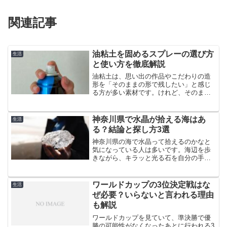
関連記事
油粘土を固めるスプレーの選び方
生活
と使い方を徹底解説
油粘土は、思い出の作品やこだわりの造
形を「そのままの形で残したい」と感じ
る方が多い素材です。けれど、そのまま
置いておくと、崩れたりベタつきが気に
なったり…。そんな時に役立つのが「油
粘土を固めるスプレー」です。このペー
神奈川県で水晶が拾える海はあ
生活
ジでは、スプレーの選び方...
る？結論と探し方3選
神奈川県の海で水晶って拾えるのかなと
気になっている人は多いです。海辺を歩
きながら、キラッと光る石を自分の手で
見つけられたら楽しそうですよね。でも
実際に調べてみると、神奈川県の海には
「ここへ行けば高確率で水晶が拾える」
ワールドカップの3位決定戦はな
生活
と言い切れる定番スポット...
ぜ必要？いらないと言われる理由
も解説
ワールドカップを見ていて、準決勝で優
勝の可能性がなくなったあとに行われる3