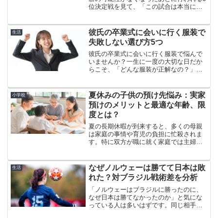
位決定戦を見て、「この試合は本当に必
要なのかな」と感じることがあります。
大会終盤まで連戦を続けた選手には疲労
がたまり、決勝進出を逃した直後では気
彼氏の卒業式に会いに行く服装で
生活
持ちを切り替えるのも簡...
失敗しない選び方5つ
彼氏の卒業式に会いに行く服装で悩んで
いませんか？一生に一度の大切な日だか
らこそ、「どんな服装が正解なの？」と
不安になる方も多いですよね。でも安心
してください。この記事を読めば、彼氏
も親御さんも安心できる「失敗しない服
夏休みの子供の預け先悩み：実家
小学校
装選び」のコツがしっかり...
預けのメリットと最適な年齢、限
度とは？
夏の長期休暇が到来すると、多くの母親
は家庭の事情や育児の負担に忙殺されま
す。特に双方が職に就く家庭では主婦の
負担増で対応が難しくなりがちです。
様々な託児オプションを探るお母さん方
も多いでしょう。中でも親元への子ども
なぜノルウェーは勝てて日本は敗
生活
の預け入れは、安心感があっ...
れた？対ブラジル戦術差を分析
「ノルウェーはブラジルに勝ったのに、
なぜ日本は勝てなかったのか」と気にな
っている人は多いはずです。同じ相手と
戦っているのに結果がここまで分かれる