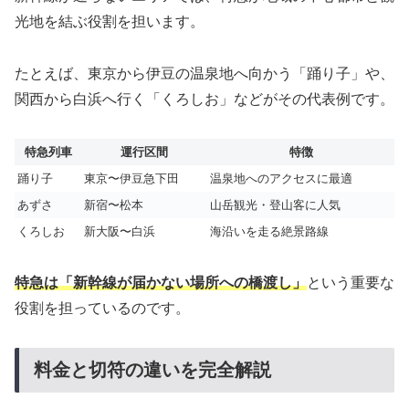
光地を結ぶ役割を担います。
たとえば、東京から伊豆の温泉地へ向かう「踊り子」や、
関西から白浜へ行く「くろしお」などがその代表例です。
特急列車
運行区間
特徴
踊り子
東京〜伊豆急下田
温泉地へのアクセスに最適
あずさ
新宿〜松本
山岳観光・登山客に人気
くろしお
新大阪〜白浜
海沿いを走る絶景路線
特急は「新幹線が届かない場所への橋渡し」
という重要な
役割を担っているのです。
料金と切符の違いを完全解説