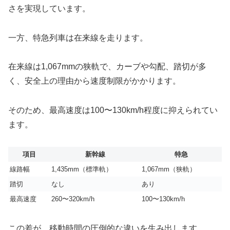
さを実現しています。
一方、特急列車は在来線を走ります。
在来線は1,067mmの狭軌で、カーブや勾配、踏切が多
く、安全上の理由から速度制限がかかります。
そのため、最高速度は100〜130km/h程度に抑えられてい
ます。
項目
新幹線
特急
線路幅
1,435mm（標準軌）
1,067mm（狭軌）
踏切
なし
あり
最高速度
260〜320km/h
100〜130km/h
この差が、移動時間の圧倒的な違いを生み出します。