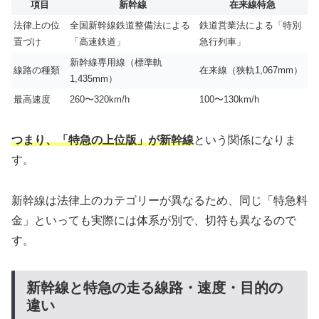
項目
新幹線
在来線特急
法律上の位
全国新幹線鉄道整備法による
鉄道営業法による「特別
置づけ
「高速鉄道」
急行列車」
新幹線専用線（標準軌
線路の種類
在来線（狭軌1,067mm）
1,435mm）
最高速度
260〜320km/h
100〜130km/h
つまり、「特急の上位版」が新幹線
という関係になりま
す。
新幹線は法律上のカテゴリーが異なるため、同じ「特急料
金」といっても実際には体系が別で、切符も異なるので
す。
新幹線と特急の走る線路・速度・目的の
違い