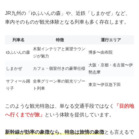
JR九州の「ゆふいんの森」や、近鉄「しまかぜ」など、
車内そのものが観光体験となる列車も多く存在します。
列車名
特徴
運行エリア
木製インテリアと展望ラウン
ゆふいんの森
博多〜由布院
ジが魅力
大阪・京都・名古屋〜伊
しまかぜ
カフェ・個室付きの豪華仕様
勢志摩
サフィール踊
全車グリーン車の観光リゾー
東京〜伊豆急下田
り子
ト列車
このような観光特急は、単なる交通手段ではなく
「目的地
へ行くまでが旅」
という体験を提供しています。
新幹線が効率の象徴なら、特急は旅情の象徴
とも言えるで