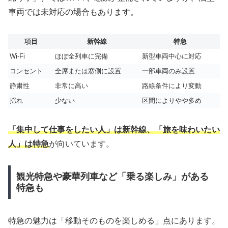
車両では未対応の場合もあります。
項目
新幹線
特急
Wi-Fi
ほぼ全列車に完備
新型車両中心に対応
コンセント
全席または窓側に設置
一部車両のみ設置
静粛性
非常に高い
路線条件により変動
揺れ
少ない
区間によりやや多め
「集中して仕事をしたい人」は新幹線、「旅を味わいたい
人」は特急
が向いています。
観光特急や豪華列車など「乗る楽しみ」がある
特急も
特急の魅力は「移動そのものを楽しめる」点にあります。