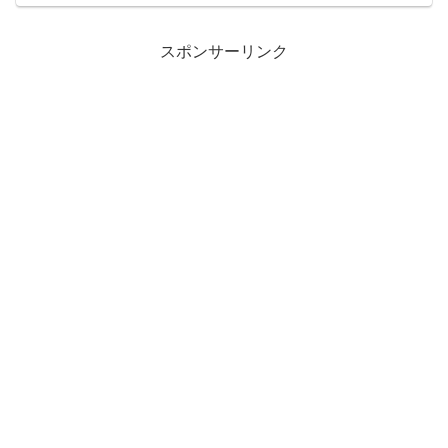
り、自宅で時間を過ごしたりすることが
おそらくより増えるでしょう。特に共働
き家庭では、子供たちが家で...
スポンサーリンク