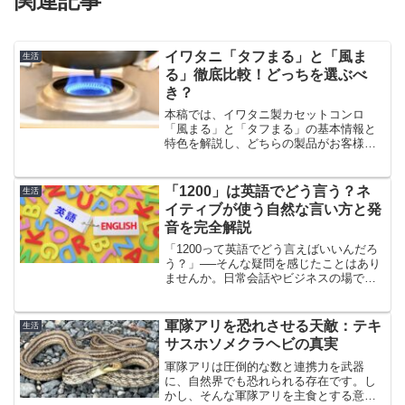
関連記事
イワタニ「タフまる」と「風ま
生活
る」徹底比較！どっちを選ぶべ
き？
本稿では、イワタニ製カセットコンロ
「風まる」と「タフまる」の基本情報と
特色を解説し、どちらの製品がお客様の
要望に合致するかについて詳しく掘り下
げます。アウトドア活動や家庭生活にお
いて、これら製品がどのような役割を果
「1200」は英語でどう言う？ネ
生活
たすのか、その長所と短所も...
イティブが使う自然な言い方と発
音を完全解説
「1200って英語でどう言えばいいんだろ
う？」──そんな疑問を感じたことはあり
ませんか。日常会話やビジネスの場で
は、「1200円」「1200ドル」「1200人」
など、数字を英語で表す機会が意外と多
いものです。この記事では、英語初心者
軍隊アリを恐れさせる天敵：テキ
生活
の社会人...
サスホソメクラヘビの真実
軍隊アリは圧倒的な数と連携力を武器
に、自然界でも恐れられる存在です。し
かし、そんな軍隊アリを主食とする意外