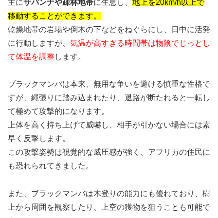
主に
サバンナや疎林地帯
に生息し、
地上を20km/h以上で
移動することができます。
乾燥地帯の岩場や倒木の下などをねぐらにし、日中に活発
に行動しますが、
気温が高すぎる時間帯は物陰でじっとし
て体温を調整
します。
ブラックマンバは本来、無用な争いを避ける慎重な性格で
すが、縄張りに踏み込まれたり、退路が断たれると一転し
て極めて攻撃的になります。
上体を高く持ち上げて威嚇し、相手が引かない場合には素
早く反撃します。
この攻撃姿勢は視覚的な威圧感が強く、アフリカの住民に
も恐れられてきました。
また、ブラックマンバは木登りの能力にも優れており、樹
上から周囲を観察したり、上空の獲物を狙うことも可能で