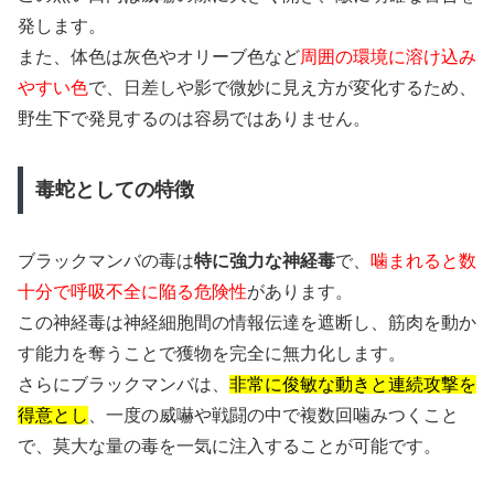
発します。
また、体色は灰色やオリーブ色など
周囲の環境に溶け込み
やすい色
で、日差しや影で微妙に見え方が変化するため、
野生下で発見するのは容易ではありません。
毒蛇としての特徴
ブラックマンバの毒は
特に強力な神経毒
で、
噛まれると数
十分で呼吸不全に陥る危険性
があります。
この神経毒は神経細胞間の情報伝達を遮断し、筋肉を動か
す能力を奪うことで獲物を完全に無力化します。
さらにブラックマンバは、
非常に俊敏な動きと連続攻撃を
得意とし
、一度の威嚇や戦闘の中で複数回噛みつくこと
で、莫大な量の毒を一気に注入することが可能です。