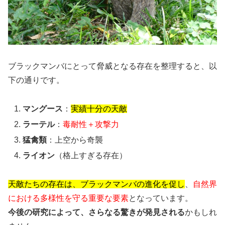
ブラックマンバにとって脅威となる存在を整理すると、以
下の通りです。
マングース
：
実績十分の天敵
ラーテル
：
毒耐性＋攻撃力
猛禽類
：上空から奇襲
ライオン
（格上すぎる存在）
天敵たちの存在は、ブラックマンバの進化を促し
、
自然界
における多様性を守る重要な要素
となっています。
今後の研究によって、さらなる驚きが発見される
かもしれ