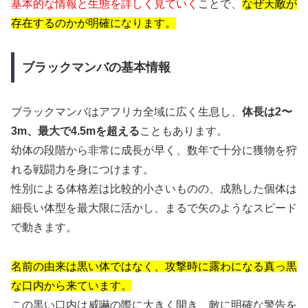
基本的な情報と生態を詳しく見ていく
ことで、
なぜ天敵が
存在するのかが明確になります。
ブラックマンバの基本情報
ブラックマンバはアフリカ全域に広く生息し、
体長は2〜
3m、最大で4.5mを超える
こともあります。
幼体の段階から非常に成長が早く、数年で十分に獲物を狩
れる戦闘力を身につけます。
性別による体格差は比較的小さいものの、成熟した個体は
細長い体型を最大限に活かし、まるで矢のようなスピード
で動きます。
名前の由来は黒い体ではなく、攻撃時に露わになる真っ黒
な口内から来ています。
この黒い口内は威嚇の際に大きく開き、敵に明確な警告を