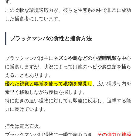
す。
この柔軟な環境適応力が、彼らを生態系の中で非常に成功
した捕食者にしています。
ブラックマンバの食性と捕食方法
ブラックマンバは主に
ネズミや鳥などの小型哺乳類
を中心
に捕食しますが、状況によっては他のヘビや爬虫類を捕ら
えることもあります。
優れた視覚と嗅覚を使って獲物を発見し
、広い縄張り内を
素早く移動しながら獲物を探します。
特に動きの速い獲物に対しても即座に反応し、追撃する能
力に長けています。
捕食は電光石火。
ブラックマンバは獲物に一瞬で噛みつき、
その強力な神経