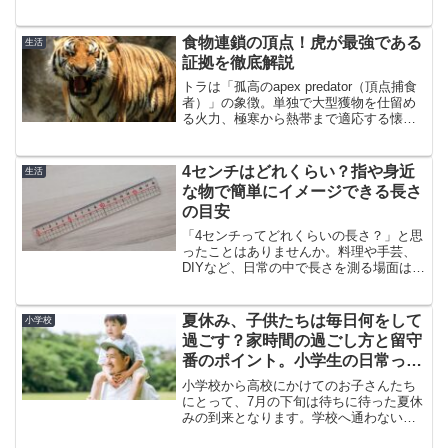
な天敵がいます。その名は「テキサスホ
ソメクラヘビ」。小さく無毒なこのヘビ
が、どうやって"地上最強のアリ軍団"を
食物連鎖の頂点！虎が最強である
生活
狙うのでしょうか？この記...
証拠を徹底解説
トラは「孤高のapex predator（頂点捕食
者）」の象徴。単独で大型獲物を仕留め
る火力、極寒から熱帯まで適応する懐の
深さ、そして生態系を上から下まで揺ら
す影響力を兼ね備えています。本稿で
は、科学的視点と比較論を交えながら、
4センチはどれくらい？指や身近
生活
なぜトラが"...
な物で簡単にイメージできる長さ
の目安
「4センチってどれくらいの長さ？」と思
ったことはありませんか。料理や手芸、
DIYなど、日常の中で長さを測る場面は意
外と多いものです。とはいえ、いつもメ
ジャーや定規が手元にあるわけではあり
ませんよね。この記事では、そんなとき
夏休み、子供たちは毎日何をして
小学校
に役立つ“4センチ...
過ごす？家時間の過ごし方と留守
番のポイント。小学生の日常っ
て？
小学校から高校にかけてのお子さんたち
にとって、7月の下旬は待ちに待った夏休
みの到来となります。学校へ通わない
日々が始まるため、遊びへと出かけた