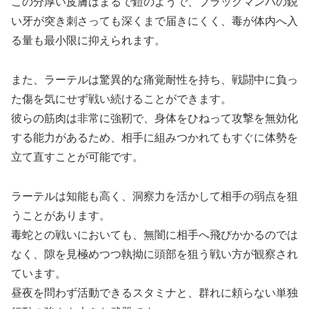
この分厚い皮膚はまるで鎧のようで、ブラックマンバの鋭
い牙が突き刺さっても深くまで届きにくく、毒が体内へ入
る量も最小限に抑えられます。
また、ラーテルは驚異的な痛覚耐性を持ち、戦闘中に負っ
た傷を気にせず戦い続けることができます。
彼らの筋肉は非常に強靭で、身体をひねって攻撃を無効化
する能力があるため、相手に組みつかれてもすぐに体勢を
立て直すことが可能です。
ラーテルは知能も高く、洞察力を活かして相手の弱点を狙
うことがあります。
毒蛇との戦いにおいても、無闇に相手へ飛びかかるのでは
なく、隙を見極めつつ執拗に頭部を狙う戦い方が観察され
ています。
昼夜を問わず活動できるスタミナと、群れに頼らない単独